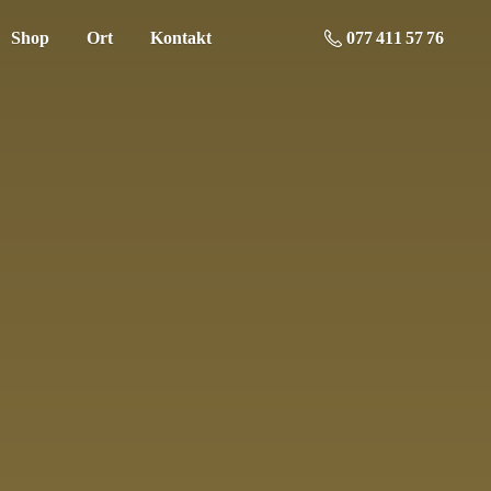
Shop
Ort
Kontakt
077 411 57 76