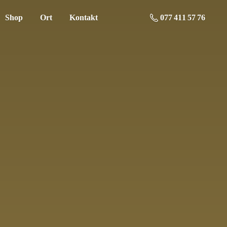
Shop
Ort
Kontakt
077 411 57 76