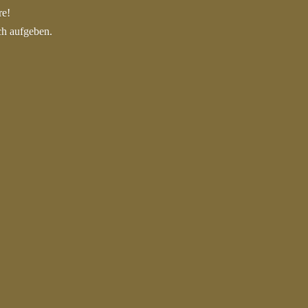
re!
ch aufgeben.