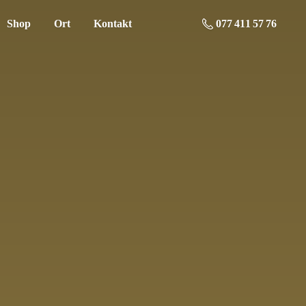
Shop
Ort
Kontakt
077 411 57 76