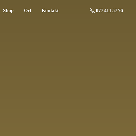
Shop
Ort
Kontakt
077 411 57 76