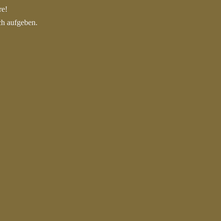
re!
ch aufgeben.