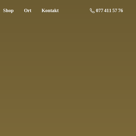
Shop
Ort
Kontakt
077 411 57 76